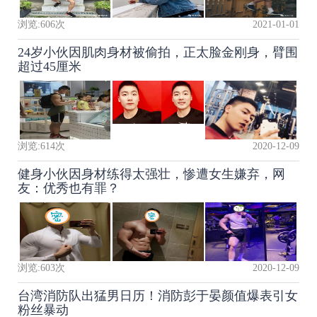
浏览:
606
次
2021-01-01
24岁小伙因肌肉身材被偷拍，正太脸金刚身，臂围
超过45厘米
浏览:
614
次
2020-12-09
健身小伙因身材练得太强壮，惨遭女生嫌弃，网
友：优秀也有罪？
浏览:
603
次
2020-12-09
台湾消防队出猛男日历！消防彭于晏颜值爆表引女
粉丝暴动