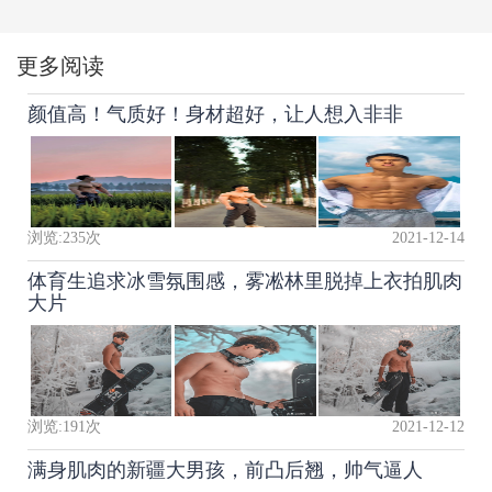
更多阅读
颜值高！气质好！身材超好，让人想入非非
浏览:
235
次
2021-12-14
体育生追求冰雪氛围感，雾凇林里脱掉上衣拍肌肉
大片
浏览:
191
次
2021-12-12
满身肌肉的新疆大男孩，前凸后翘，帅气逼人