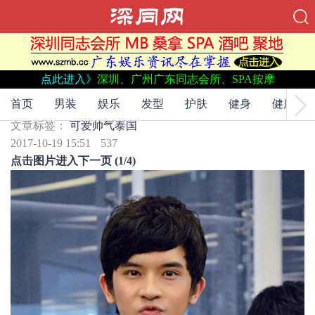
点此进入》
深圳、广州广东同志会所、SPA按摩
文章标签：
可爱
帅气
泰国
泰国帅气可爱的小哥哥
首页
男装
娱乐
发型
护肤
健身
健康
文章标签：
可爱
帅气
泰国
2017-10-19 15:51
537
点击图片进入下一页 (1/4)