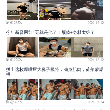
浏览:
285
次
2021-12-12
今年新晋网红1哥就是他了！颜值+身材太绝了
浏览:
279
次
2021-12-12
扒出这枚厚嘴唇大鼻子模特，满身肌肉，荷尔蒙爆
棚
浏览:
363
次
2021-07-24