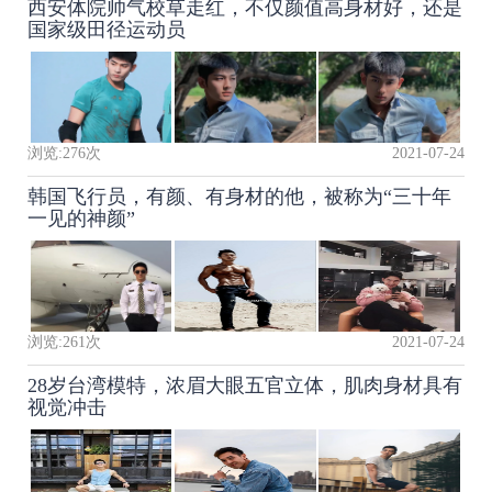
西安体院帅气校草走红，不仅颜值高身材好，还是
国家级田径运动员
浏览:
276
次
2021-07-24
韩国飞行员，有颜、有身材的他，被称为“三十年
一见的神颜”
浏览:
261
次
2021-07-24
28岁台湾模特，浓眉大眼五官立体，肌肉身材具有
视觉冲击