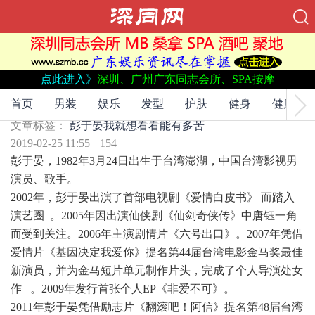
点此进入》
深圳、广州广东同志会所、SPA按摩
文章标签：
彭于晏
我就想看看
能有多苦
彭于晏，我就想看看能有多苦
首页
男装
娱乐
发型
护肤
健身
健康
文章标签：
彭于晏
我就想看看
能有多苦
2019-02-25 11:55
154
彭于晏，1982年3月24日出生于台湾澎湖，中国台湾影视男
演员、歌手。
2002年，彭于晏出演了首部电视剧《爱情白皮书》 而踏入
演艺圈 。2005年因出演仙侠剧《仙剑奇侠传》中唐钰一角
而受到关注。2006年主演剧情片《六号出口》。2007年凭借
爱情片《基因决定我爱你》提名第44届台湾电影金马奖最佳
新演员，并为金马短片单元制作片头，完成了个人导演处女
作 。2009年发行首张个人EP《非爱不可》。
2011年彭于晏凭借励志片《翻滚吧！阿信》提名第48届台湾