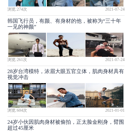
浏览:
274
次
2021-07-24
韩国飞行员，有颜、有身材的他，被称为“三十年
一见的神颜”
浏览:
261
次
2021-07-24
28岁台湾模特，浓眉大眼五官立体，肌肉身材具有
视觉冲击
浏览:
604
次
2021-01-01
24岁小伙因肌肉身材被偷拍，正太脸金刚身，臂围
超过45厘米