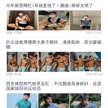
今年新晋网红1哥就是他了！颜值+身材太绝了
浏览:
279
次
2021-12-12
扒出这枚厚嘴唇大鼻子模特，满身肌肉，荷尔蒙爆
棚
浏览:
361
次
2021-07-24
西安体院帅气校草走红，不仅颜值高身材好，还是
国家级田径运动员