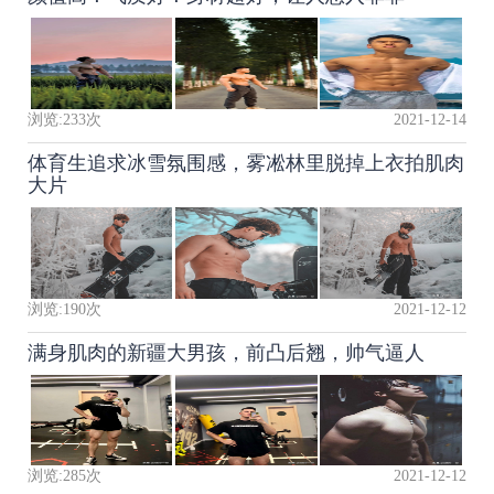
浏览:
233
次
2021-12-14
体育生追求冰雪氛围感，雾凇林里脱掉上衣拍肌肉
大片
浏览:
190
次
2021-12-12
满身肌肉的新疆大男孩，前凸后翘，帅气逼人
浏览:
285
次
2021-12-12