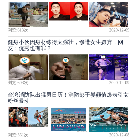
浏览:
613
次
2020-12-09
健身小伙因身材练得太强壮，惨遭女生嫌弃，网
友：优秀也有罪？
浏览:
603
次
2020-12-09
台湾消防队出猛男日历！消防彭于晏颜值爆表引女
粉丝暴动
浏览:
361
次
2020-12-08