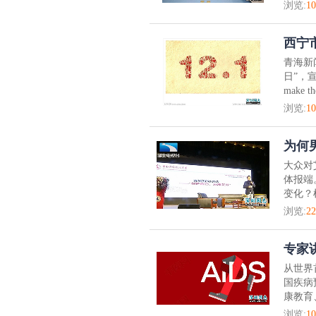
浏览:
10
西宁
青海新
日”，宣
make 
浏览:
10
为何
大众对
体报端
变化？
浏览:
22
专家
从世界
国疾病
康教育
浏览:
10