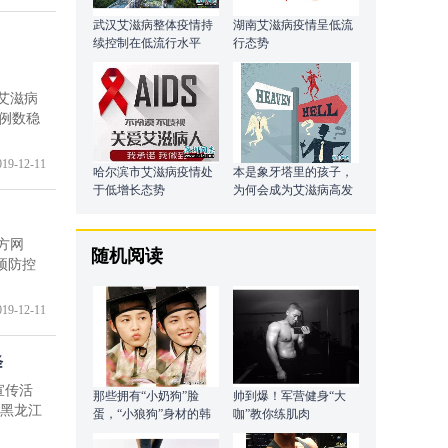
武汉艾滋病整体疫情持
湖南艾滋病疫情呈低流
续控制在低流行水平
行态势
告艾滋病
病例数稳
019-12-11
哈尔滨市艾滋病疫情处
本是象牙塔里的孩子，
于低增长态势
为何会成为艾滋病高发
人群？
方网
随机阅读
预防控
019-12-11
降
的宣传活
那些拥有“小奶狗”脸
帅到爆！军营健身“大
“黑龙江
蛋，“小狼狗”身材的韩
咖”教你练肌肉
流Star