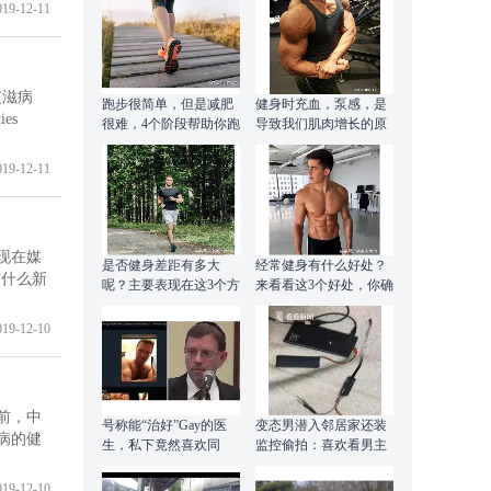
019-12-11
艾滋病
跑步很简单，但是减肥
健身时充血，泵感，是
es
很难，4个阶段帮助你跑
导致我们肌肉增长的原
步减肥！
因吗？
019-12-11
现在媒
是否健身差距有多大
经常健身有什么好处？
有什么新
呢？主要表现在这3个方
来看看这3个好处，你确
面！
定还不加入吗？
019-12-10
前，中
号称能“治好”Gay的医
变态男潜入邻居家还装
病的健
生，私下竟然喜欢同
监控偷拍：喜欢看男主
性“交友”？
人肌肉
019-12-10