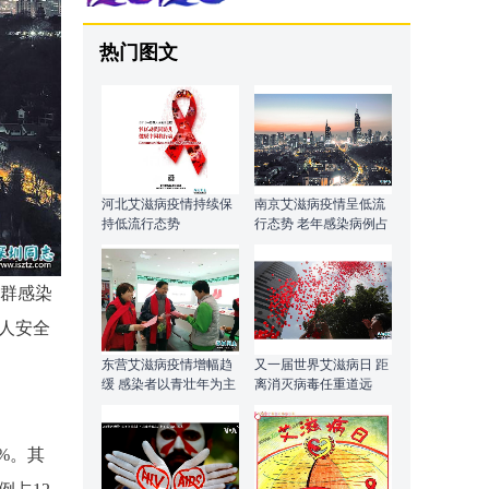
热门图文
河北艾滋病疫情持续保
南京艾滋病疫情呈低流
持低流行态势
行态势 老年感染病例占
比较高
人群感染
年人安全
东营艾滋病疫情增幅趋
又一届世界艾滋病日 距
缓 感染者以青壮年为主
离消灭病毒任重道远
%。其