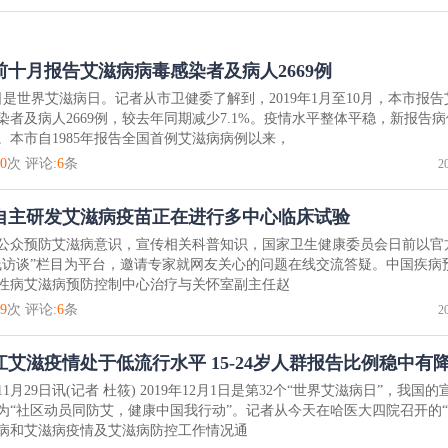
前十月报告艾滋病病毒感染者及病人2669例
1日是世界艾滋病日。记者从市卫健委了解到，2019年1月至10月，本市报
染者及病人2669例，较去年同期减少7.1%。疫情水平整体平稳，新报告
。本市自1985年报告全国首例艾滋病病例以来，
0
次 评论:
6
条
2
自主研发艾滋病疫苗正在进行多中心临床试验
公众预防艾滋病意识，宣传相关科普知识，国家卫生健康委员会日前以官
线访谈”栏目为平台，邀请专家就网友关心的问题在线交流答疑。中国疾病
性病艾滋病预防控制中心治疗与关怀室副主任赵
9
次 评论:
6
条
2
江艾滋疫情处于低流行水平 15-24岁人群报告比例稳中有
1月29日讯(记者 杜筱) 2019年12月1日是第32个“世界艾滋病日”，我国
为“社区动员同防艾，健康中国我行动”。记者从今天在哈医大四院召开的
病和艾滋病疫情及艾滋病防控工作情况通