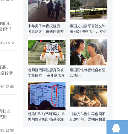
的知识。
中年男子半夜摸醒另一
泰国艾滋病军官社交诈
又跟混
名男旅客，被铁路警方
骗 强奸70多名十几岁少
拘留
年
019-12-10
侵袭。
老师疑因同性恋身份被
泰国同性伴侣结合有望
抗逆转录
学校解雇 一审开庭未宣
合法化
结果
019-12-08
街社区
感染HIV前25所高校: 男
《春光乍泄》再也回不
艾医
男同性占9成, 搞基要注
到20年前，梁朝伟和最
意安全措施
爱的哥哥张国荣
019-12-08