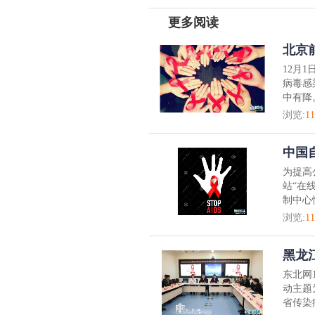
更多阅读
北京
12月
病毒感
中有降
浏览:
11
中国
为提高
站“在
制中心
浏览:
11
黑龙
东北网1
动主题
省传染