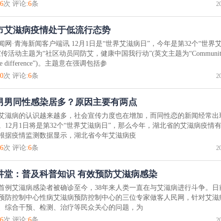
6
次 评论:
6
条
2
市艾滋病疫情处于低流行态势
闻网·青海新闻客户端讯 12月1日是“世界艾滋病日”，今年是第32个“世界
传活动主题为“社区动员同防艾，健康中国我行动”(英文主题为“Communiti
the difference”)。主题意在强调包括参
0
次 评论:
6
条
2
男男同性感染居多？原因主要有两点
艾滋病的认识越来越多，社会宣传力度也在增加，而同性恋的新闻经常出
。12月1日将是第32个“世界艾滋病日”，那么今年，湖北省的艾滋病疫情
根据疫情监测数据显示，湖北省今年艾滋病疫
6
次 评论:
6
条
2
讲堂：普及科普知识 有效预防艾滋病感染
首例艾滋病感染者被确诊至今，38年来人类一直在与艾滋病进行斗争。日
预防控制中心性病艾滋病预防控制中心的三位专家做客人民网，针对艾滋
、综合干预、检测、治疗等民众关心的问题，为
6
次 评论:
6
条
2