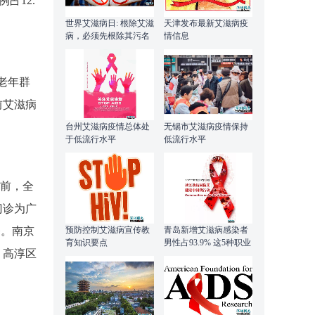
占12.
世界艾滋病日: 根除艾滋
天津发布最新艾滋病疫
病，必须先根除其污名
情信息
老年群
前艾滋病
台州艾滋病疫情总体处
无锡市艾滋病疫情保持
于低流行水平
低流行水平
前，全
门诊为广
预防控制艾滋病宣传教
青岛新增艾滋病感染者
务。南京
育知识要点
男性占93.9% 这5种职业
、高淳区
高发