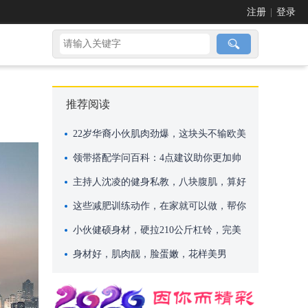
注册
|
登录
推荐阅读
22岁华裔小伙肌肉劲爆，这块头不输欧美
巨无霸
领带搭配学问百科：4点建议助你更加帅
气
主持人沈凌的健身私教，八块腹肌，算好
吗？
这些减肥训练动作，在家就可以做，帮你
快速减肥
小伙健硕身材，硬拉210公斤杠铃，完美
身材却依然单身！
身材好，肌肉靓，脸蛋嫩，花样美男