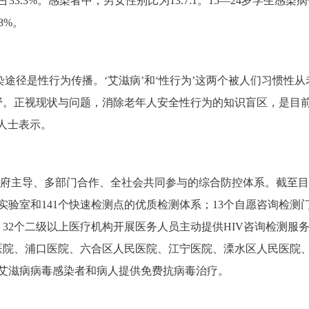
33.3%。感染者中，男女性别比为13.7:1。15—24岁学生感染病例
8%。
途径是性行为传播。‘艾滋病’和‘性行为’这两个被人们习惯性从
野。正视现状与问题，消除老年人安全性行为的知识盲区，是目
人士表示。
府主导、多部门合作、全社会共同参与的综合防控体系。截至目
实验室和141个快速检测点的优质检测体系；13个自愿咨询检测
32个二级以上医疗机构开展医务人员主动提供HIV咨询检测服
医院、浦口医院、六合区人民医院、江宁医院、溧水区人民医院
市艾滋病病毒感染者和病人提供免费抗病毒治疗。