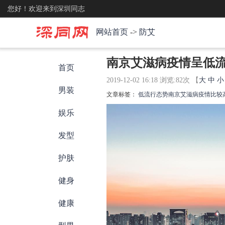
您好！欢迎来到深圳同志
网站首页
->
防艾
南京艾滋病疫情呈低流
首页
2019-12-02 16:18 浏览:
82
次 【
大
中
小
男装
文章标签：
低流行态势
南京艾滋病疫情
比较
娱乐
发型
护肤
健身
健康