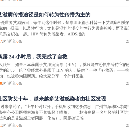
艾滋病传播途径是如何转为性传播为主的
1号是世界艾滋病日，每年到这个时候，禁毒组织都会科普一下艾滋病相关
滋病与吸毒，以及性行为，尤其是混乱的滥交的性行为紧密相关，而吸毒
关系交织在一起。HIV 简称为感染者。AIDS指的
7
次 评论:
6
条
2
暴露 24 小时后，我完成了自救
人眼里，如果不幸暴露于艾滋病病毒（HIV），就只能在恐惧中等待它的
学的进步，给了曾经意外暴露于 HIV 的人，提供了一种「补救药」——
物，也被称为阻断药。给大家分享一个外科医生
8
次 评论:
6
条
2
社区防艾十年，越来越多艾滋感染者由社区发现
天过来拿药了。”上午10时17分，手机里收到这条信息，广州市海珠区赤岗
务中心公卫医师林海良不禁扬起了嘴角。 林海良是一名年轻的社区防
信息的是艾滋感染者阿鹏（化名）。阿鹏确证感
1
次 评论:
6
条
2