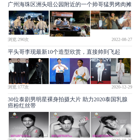
广州海珠区洲头咀公园附近的一个帅哥猛男烤肉摊
浏览:
290
次
2022-08-27
平头哥李现最新10个造型欣赏，直接帅到飞起
浏览:
177
次
2020-12-29
30位泰剧男明星裸身拍摄大片 助力2020泰国乳腺
癌粉红丝带