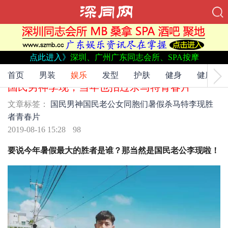
点此进入》
深圳、广州广东同志会所、SPA按摩
文章标签：
国民男神
国民老公
女同胞们
暑假
杀马特
李现
胜
者
青春片
首页
男装
娱乐
发型
护肤
健身
健康
国民男神李现，当年也拍过杀马特青春片
文章标签：
国民男神
国民老公
女同胞们
暑假
杀马特
李现
胜
者
青春片
2019-08-16 15:28
98
要说今年暑假最大的胜者是谁？那当然是国民老公李现啦！