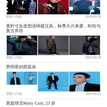
浏览:
124
次
2020-09-28
黄轩寸头造型演绎硬汉风，秋季大片来袭，时尚与
复古并存
浏览:
123
次
2020-09-28
男明星的西装杀
浏览:
115
次
2020-08-23
英超球员Matty Cash, 23 岁