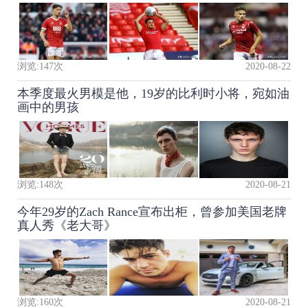
浏览:
147
次
2020-08-22
本季度最火男模是他，19岁的比利时小将，宛如油
画中的男孩
浏览:
148
次
2020-08-21
今年29岁的Zach Rance宣布出柜，曾参加美国老牌
真人秀《老大哥》
浏览:
160
次
2020-08-21