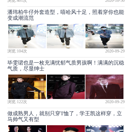
浏览:
401
次
2020-10-30
潘玮柏牛仔外套造型，嘻哈风十足，照着穿你也能
变成潮流范
浏览:
104
次
2020-09-29
毕雯珺也是一枚充满忧郁气质男孩啊！满满的沉稳
气质，尽显绅士
浏览:
122
次
2020-09-29
做成熟男人，就别只穿T恤了，学王凯这样穿，立
马帅气又有型