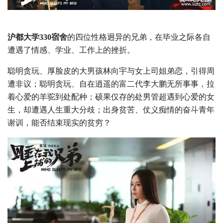
沪都大学330宿舍
的四位性格迥异的兄弟，在毕业之际各自
遭遇了情感、学业、工作上的挫折。
聪明贪玩、厚脸皮的大男孩林向宇与女上司姐弟恋，引得周
遭非议；聪明贪玩、自在逍遥的富二代李大鹏无所事事，拉
着心爱的羊驼到处配种；硕果仅存的处男管超遇到心爱的女
生，却遭遇人生重大分歧；出身贫苦、仗义痴情的奋斗青年
谢训，能否结束现实的贫穷？